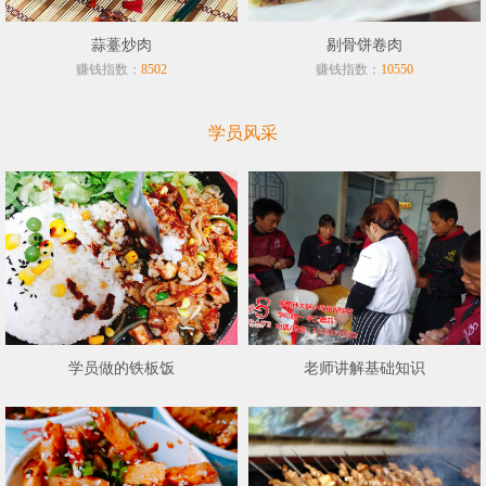
蒜薹炒肉
剔骨饼卷肉
赚钱指数：
赚钱指数：
8502
10550
学员风采
学员做的铁板饭
老师讲解基础知识