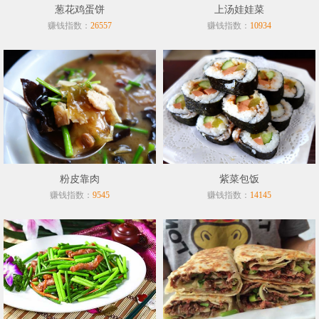
葱花鸡蛋饼
上汤娃娃菜
赚钱指数：
赚钱指数：
26557
10934
粉皮靠肉
紫菜包饭
赚钱指数：
赚钱指数：
9545
14145