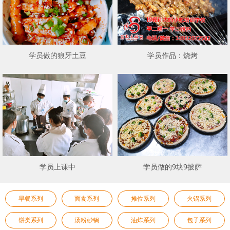
学员做的狼牙土豆
学员作品：烧烤
学员上课中
学员做的9块9披萨
早餐系列
面食系列
摊位系列
火锅系列
饼类系列
汤粉砂锅
油炸系列
包子系列