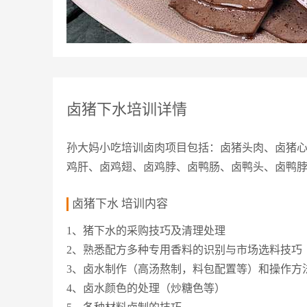
卤猪下水培训详情
孙大妈小吃培训卤肉项目包括：卤猪头肉、卤猪
鸡肝、卤鸡翅、卤鸡脖、卤鸭肠、卤鸭头、卤鸭
卤猪下水 培训内容
1、猪下水的采购技巧及清理处理
2、熟悉配方多种专用香料的识别与市场选料技巧
3、卤水制作（高汤熬制，料包配置等）和操作方
4、卤水颜色的处理（炒糖色等）