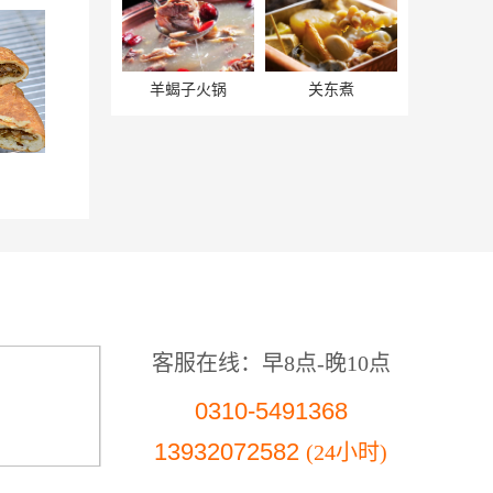
羊蝎子火锅
关东煮
客服在线：早8点-晚10点
0310-5491368
13932072582
(24小时)