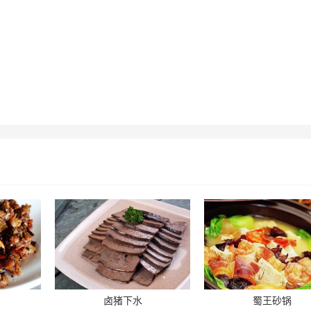
卤猪下水
蜀王砂锅