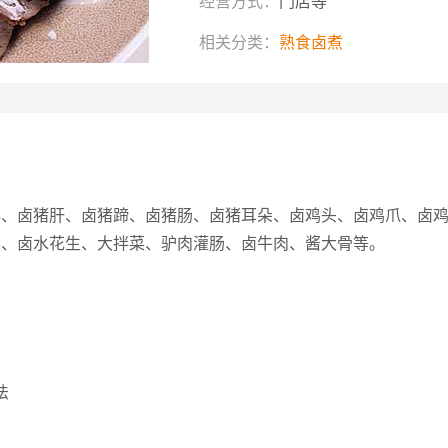
经营方式：
门店等
相关分类：
熟食卤煮
心、卤猪肝、卤猪蹄、卤猪肠、卤猪耳朵、卤鸡头、卤鸡爪、卤
脖、卤水花生、大拌菜、驴肉灌肠、卤牛肉、酱大骨等。
法