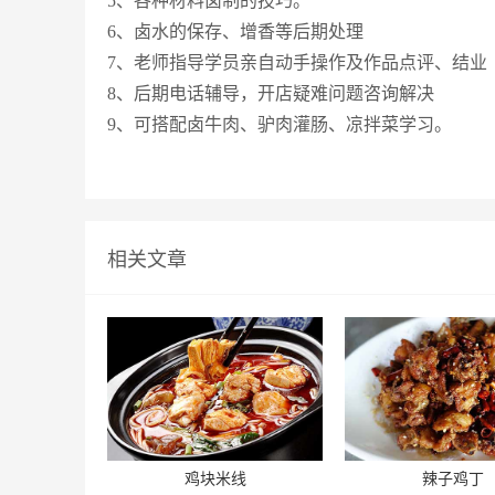
5、各种材料卤制的技巧。
6、卤水的保存、增香等后期处理
7、老师指导学员亲自动手操作及作品点评、结业
8、后期电话辅导，开店疑难问题咨询解决
9、可搭配卤牛肉、驴肉灌肠、凉拌菜学习。
相关文章
鸡块米线
辣子鸡丁