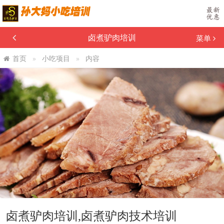
卤煮驴肉培训
菜单
首页
小吃项目
内容
卤煮驴肉培训,卤煮驴肉技术培训