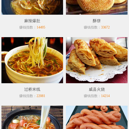
麻辣爆肚
酥饼
赚钱指数：
赚钱指数：
14495
33672
过桥米线
威县火烧
赚钱指数：
赚钱指数：
22081
14214