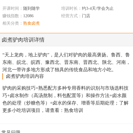
开课时间：
随到随学
培训时长：
约3-4天/学会为止
赚钱指数：
12086
经营方式：
门店
相关分类：
熟食卤煮
卤煮驴肉培训详情
“天上龙肉，地上驴肉”，是人们对驴肉的最高褒扬。鲁西、鲁
东南、皖北、皖西、豫西北、晋东南、晋西北、陕北、河南，
河北一带许多地方形成了独具的传统食品和地方小吃。
卤煮驴肉培训内容
驴肉的采购技巧+熟悉配方多种专用香料的识别与市场选料技
巧+卤水制作（高汤熬制，料包配置等）和操作方法+卤水颜
色的处理（炒糖色等）+卤水的保存、增香等后期处理；了解
更多小吃培训项目，请查看：熟食培训
常见问题