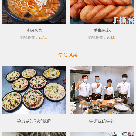
砂锅米线
手撕麻花
赚钱指数：
赚钱指数：
23717
26437
学员风采
学员做的9块9披萨
学凉皮的学员