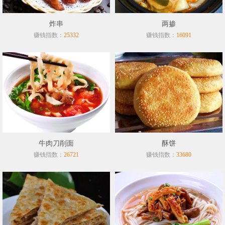
炸串
两掺
赚钱指数：
赚钱指数：
25332
16091
牛肉刀削面
酥饼
赚钱指数：
赚钱指数：
26721
33680