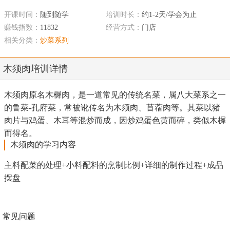
开课时间：
随到随学
培训时长：
约1-2天/学会为止
赚钱指数：
11832
经营方式：
门店
相关分类：
炒菜系列
木须肉培训详情
木须肉原名木樨肉，是一道常见的传统名菜，属八大菜系之一
的鲁菜-孔府菜，常被讹传名为木须肉、苜蓿肉等。其菜以猪
肉片与鸡蛋、木耳等混炒而成，因炒鸡蛋色黄而碎，类似木樨
而得名。
木须肉的学习内容
主料配菜的处理+小料配料的烹制比例+详细的制作过程+成品
摆盘
常见问题