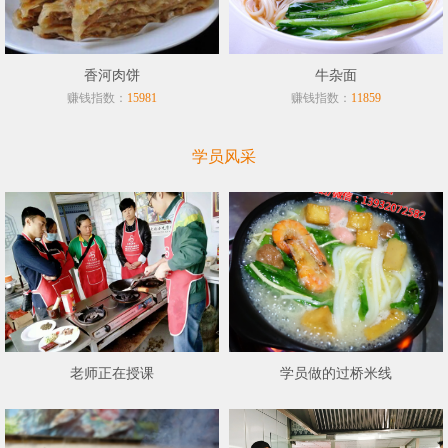
香河肉饼
牛杂面
赚钱指数：
赚钱指数：
15981
11859
学员风采
老师正在授课
学员做的过桥米线