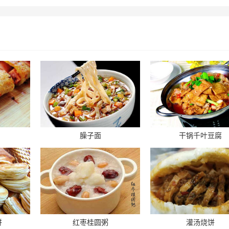
臊子面
干锅千叶豆腐
饼
红枣桂圆粥
灌汤烧饼