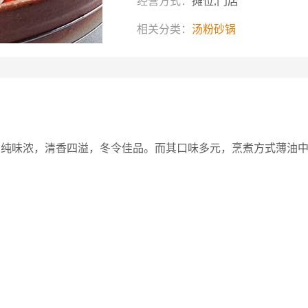
经营方式：
摊位,门店
相关分类：
汤粉砂锅
汤纯味浓，清香四溢，冬令佳品。而其口味多元，烹煮方式薄油