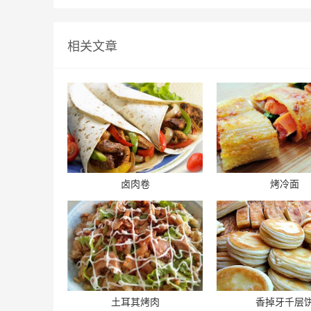
相关文章
卤肉卷
烤冷面
土耳其烤肉
香掉牙千层